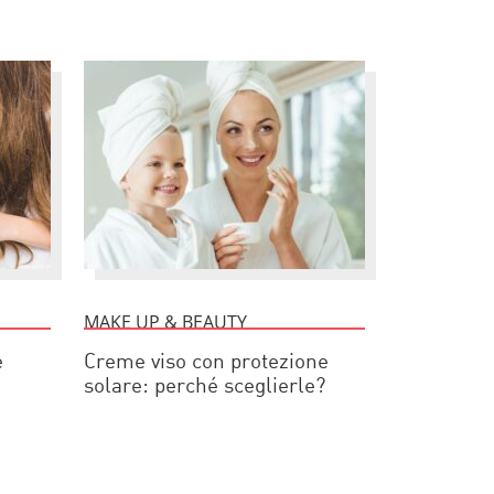
MAKE UP & BEAUTY
e
Creme viso con protezione
solare: perché sceglierle?