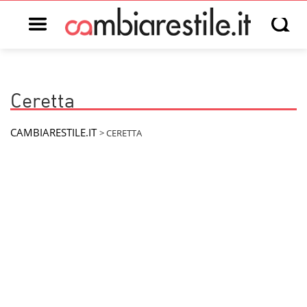
Open main menu
Open s
Ceretta
CAMBIARESTILE.IT
>
CERETTA