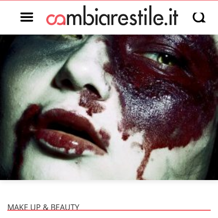
Open main menu
Open s
MAKE UP & BEAUTY