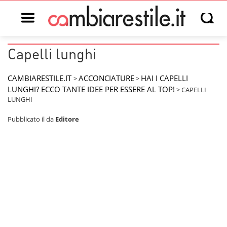
Open main menu
Open s
Capelli lunghi
CAMBIARESTILE.IT
ACCONCIATURE
HAI I CAPELLI
>
>
LUNGHI? ECCO TANTE IDEE PER ESSERE AL TOP!
>
CAPELLI
LUNGHI
Pubblicato il
da
Editore