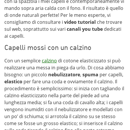
con la spazzola i miei capelli e contemporaneamente vi
mando sopra aria calda con il fono. Il risultato è quello
di onde naturali perfette! Per le meno esperte, vi
consigliamo di consultare i
video tutorial
che trovare
sul web, soprattutto sui vari
canali you tube
dedicati
ai capelli.
Capelli mossi con un calzino
Con un semplice
calzino
di cotone elasticizzato si può
realizzare una messa in piega da urlo. Di cosa abbiamo
bisogno: un piccolo
nebulizzatore
,
spuma
per capelli,
elastico
per fare una coda e ovviamente il calzino. Il
procedimento è semplicissimo: si inizia con tagliando il
calzino elasticizzato nella parte del piede ad una
lunghezza media; si fa una coda di cavallo alta; i capelli
vengono inumiditi con il nebulizzatore e modellati con
un po’ di schiuma; si arrotola il calzino su se stesso
come se fosse un grosso elastico; si inserisce il calzino