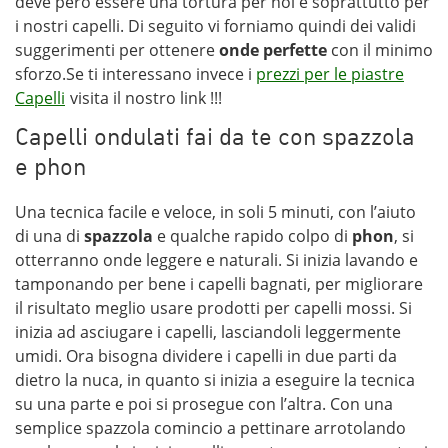
deve però essere una tortura per noi e soprattutto per
i nostri capelli. Di seguito vi forniamo quindi dei validi
suggerimenti per ottenere
onde perfette
con il minimo
sforzo.Se ti interessano invece i
prezzi per le piastre
Capelli
visita il nostro link !!!
Capelli ondulati fai da te con spazzola
e phon
Una tecnica facile e veloce, in soli 5 minuti, con l’aiuto
di una di
spazzola
e qualche rapido colpo di
phon
, si
otterranno onde leggere e naturali. Si inizia lavando e
tamponando per bene i capelli bagnati, per migliorare
il risultato meglio usare prodotti per capelli mossi. Si
inizia ad asciugare i capelli, lasciandoli leggermente
umidi. Ora bisogna dividere i capelli in due parti da
dietro la nuca, in quanto si inizia a eseguire la tecnica
su una parte e poi si prosegue con l’altra. Con una
semplice spazzola comincio a pettinare arrotolando