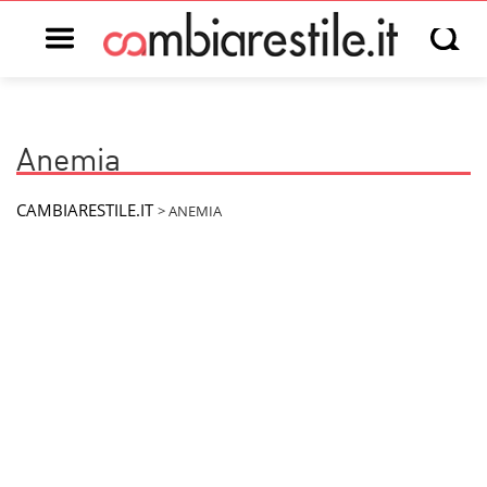
Open main menu
Open s
Anemia
CAMBIARESTILE.IT
>
ANEMIA