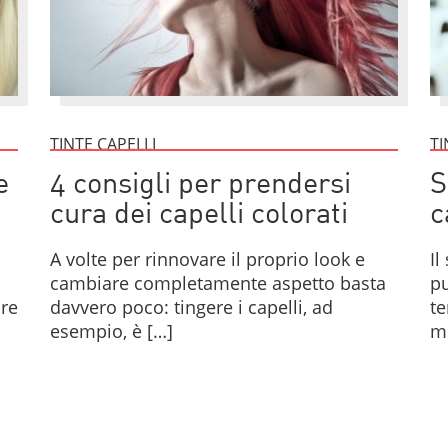
TINTE CAPELLI
TI
e
4 consigli per prendersi
S
cura dei capelli colorati
c
A volte per rinnovare il proprio look e
Il
cambiare completamente aspetto basta
pu
are
davvero poco: tingere i capelli, ad
te
esempio, è […]
m