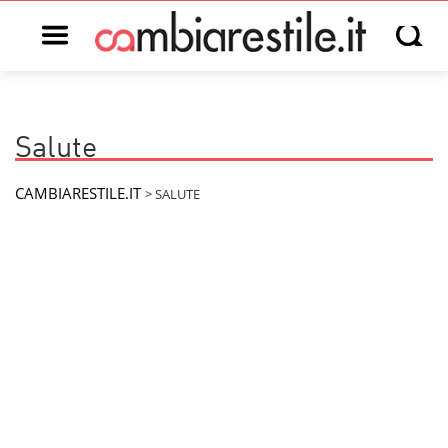
Open main menu
Open s
Salute
CAMBIARESTILE.IT
>
SALUTE