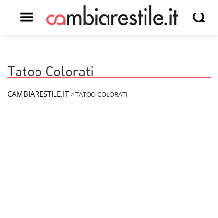
Open main menu
Open s
Tatoo Colorati
CAMBIARESTILE.IT
>
TATOO COLORATI