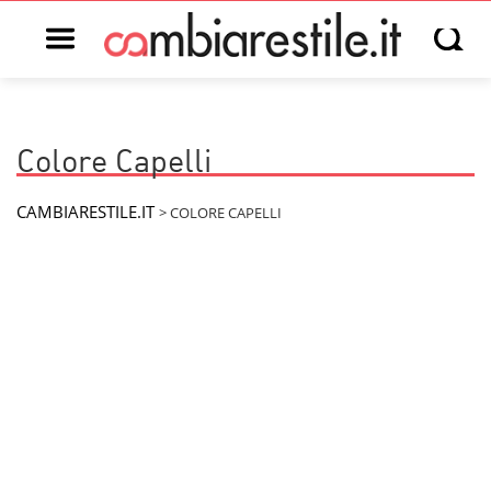
Open main menu
Open s
Colore Capelli
CAMBIARESTILE.IT
>
COLORE CAPELLI