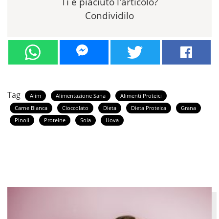
Ti è piaciuto l'articolo?
Condividilo
Tag
Alim
Alimentazione Sana
Alimenti Proteici
Carne Bianca
Cioccolato
Dieta
Dieta Proteica
Grana
Pinoli
Proteine
Soia
Uova