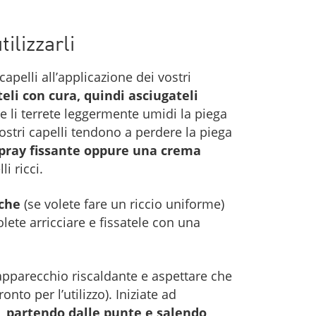
ilizzarli
apelli all’applicazione dei vostri
teli con cura, quindi asciugateli
e li terrete leggermente umidi la piega
vostri capelli tendono a perdere la piega
spray fissante oppure una crema
i ricci.
cche
(se volete fare un riccio uniforme)
lete arricciare e fissatele con una
apparecchio riscaldante e aspettare che
onto per l’utilizzo). Iniziate ad
a, partendo dalle punte e salendo