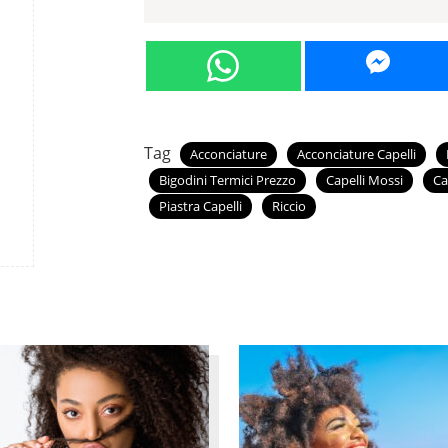
Tag
Acconciature
Acconciature Capelli
Bigodini Termici Prezzo
Capelli Mossi
Ca
Piastra Capelli
Riccio