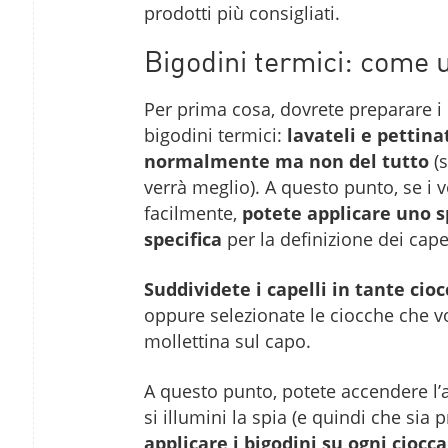
prodotti più consigliati.
Bigodini termici: come ut
Per prima cosa, dovrete preparare i c
bigodini termici:
lavateli e pettina
normalmente ma non del tutto
(s
verrà meglio). A questo punto, se i 
facilmente,
potete applicare uno 
specifica
per la definizione dei capell
Suddividete i capelli in tante cio
oppure selezionate le ciocche che vo
mollettina sul capo.
A questo punto, potete accendere l’
si illumini la spia (e quindi che sia pr
applicare i bigodini su ogni ciocc