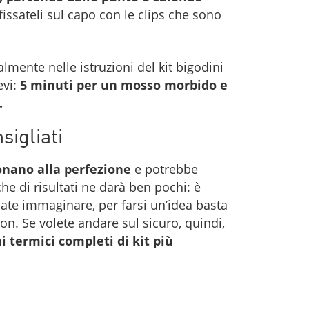
 fissateli sul capo con le clips che sono
lmente nelle istruzioni del kit bigodini
evi:
5 minuti per un mosso morbido e
i.
sigliati
ionano alla perfezione
e potrebbe
he di risultati ne darà ben pochi: è
ate immaginare, per farsi un’idea basta
n. Se volete andare sul sicuro, quindi,
i termici completi di kit più