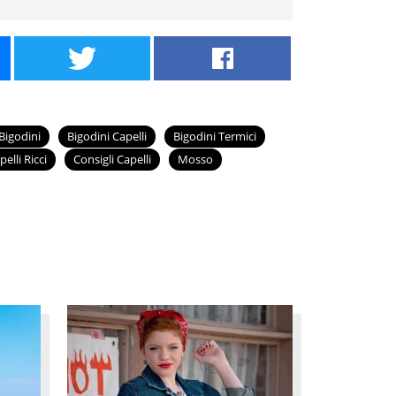
Bigodini
Bigodini Capelli
Bigodini Termici
pelli Ricci
Consigli Capelli
Mosso