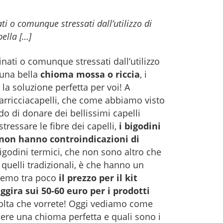
ati o comunque stressati dall’utilizzo di
bella […]
vinati o comunque stressati dall’utilizzo
 una bella
chioma mossa o riccia
, i
a soluzione perfetta per voi! A
ll’arricciacapelli, che come abbiamo visto
do di donare dei bellissimi capelli
ressare le fibre dei capelli,
i bigodini
 non hanno controindicazioni di
igodini termici, che non sono altro che
 quelli tradizionali, è che hanno un
remo tra poco
il prezzo per il kit
ggira sui 50-60 euro per i prodotti
 volta che vorrete! Oggi vediamo come
enere una chioma perfetta e quali sono i