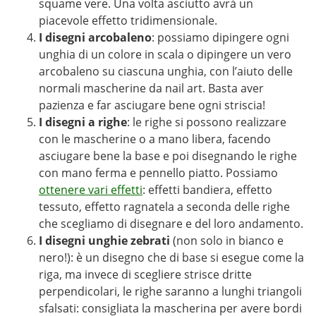
squame vere. Una volta asciutto avrà un
piacevole effetto tridimensionale.
I disegni arcobaleno
: possiamo dipingere ogni
unghia di un colore in scala o dipingere un vero
arcobaleno su ciascuna unghia, con l’aiuto delle
normali mascherine da nail art. Basta aver
pazienza e far asciugare bene ogni striscia!
I disegni a righe
: le righe si possono realizzare
con le mascherine o a mano libera, facendo
asciugare bene la base e poi disegnando le righe
con mano ferma e pennello piatto. Possiamo
ottenere vari effetti
: effetti bandiera, effetto
tessuto, effetto ragnatela a seconda delle righe
che scegliamo di disegnare e del loro andamento.
I disegni unghie zebrati
(non solo in bianco e
nero!): è un disegno che di base si esegue come la
riga, ma invece di scegliere strisce dritte
perpendicolari, le righe saranno a lunghi triangoli
sfalsati: consigliata la mascherina per avere bordi