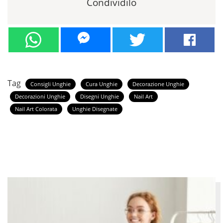
Condividilo
Tag
Consigli Unghie
Cura Unghie
Decorazione Unghie
Decorazioni Unghie
Disegni Unghie
Nail Art
Nail Art Colorata
Unghie Disegnate