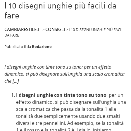
I 10 disegni unghie più facili da
fare
CAMBIARESTILE.IT
CONSIGLI
>
>
I 10 DISEGNI UNGHIE PIÙ FACILI
DA FARE
Pubblicato il
da
Redazione
I disegni unghie con tinte tono su tono: per un effetto
dinamico, si può disegnare sull’unghia una scala cromatica
che […]
I disegni unghie con tinte tono su tono
: per un
effetto dinamico, si può disegnare sull’unghia una
scala cromatica che passa dalla tonalità 1 alla
tonalità due semplicemente usando due smalti
diversi e tre pennellini. Ad esempio, se la tonalità
1 è il rosso e la tonalità 2 è il giallo, iniziamo